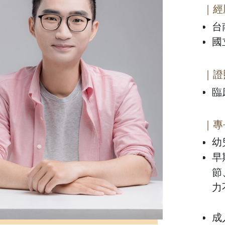
｜經
台
國
｜證
臨
｜專
幼
早
節
力
成