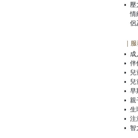
壓
情
侶
｜服
成
伴
兒
兒
早
親
生
注
智